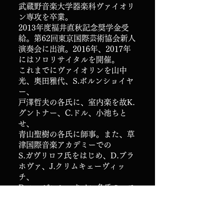
武蔵野音楽大学器楽科ヴァイオリ
ン専攻を卒業。
2013年度福井直秋記念奨学金受
給。第62回東京国際芸術協会新人
演奏会に出演。2016年、2017年
にはソロリサイタルを開催。
これまでにヴァイオリンを山中
光、奥田雅代、S.ボルンショイヤ
ー、
戸澤哲夫の各氏に、室内楽を故K.
グントナー、C.ドル、小池ちと
せ、
青山聖樹の各氏に師事。また、草
津国際音楽アカデミーでの
S.ガヴリロフ氏をはじめ、D.ブラ
ホヴァ、J.クリムキェーヴィッ
チ、
D.ルービンシュタイン各氏のマス
タークラスを受講。
2019年度トリトン・アーツ・ネッ