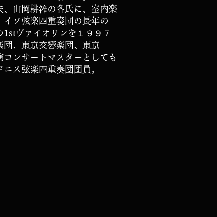
夫、山岡耕筰の各氏に、
室内楽
、
イソ弦楽四重奏団の長年の
st
ヴァイオリンを
１９９７
楽団、
東京交響楽団、
東京
演コンサートマスター
としても
ドニス弦楽四重奏団団員。