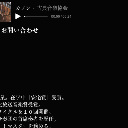
カノン
古典音楽協会
00:00 / 06:24
お問い合わせ
卒業。
在学中「安宅賞」
受賞。
化放送音楽賞受賞。
サイタルを１０回開催。
合奏団の
首席奏者を
歴任。
ートマスターを務める。