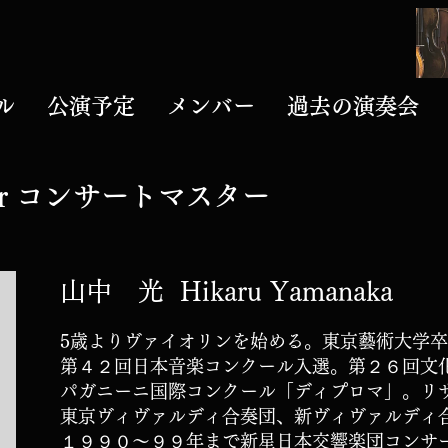
ル
公演予定
メンバー
過去の演奏会
aster コンサートマスター
山中 光 Hikaru Yamanaka
5歳よりヴァイオリンを始める。東京藝術大学
第４２回日本音楽コンクール入選。
第２６回文
パガニーニ国際コンクール
「ディプロマ」。リ
東京ヴィヴァルディ合奏団、新ヴィヴァルディ
１９９０～９９年まで
新星日本交響楽団コンサ